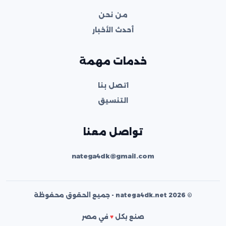
من نحن
أحدث الأخبار
خدمات مهمة
اتصل بنا
التنسيق
تواصل معنا
natega4dk@gmail.com
© 2026 natega4dk.net - جميع الحقوق محفوظة
صنع بكل
♥
في مصر