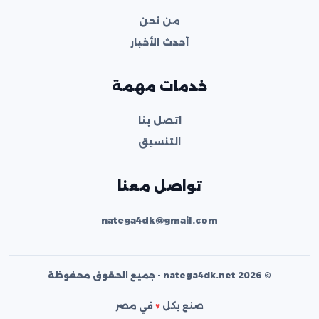
من نحن
أحدث الأخبار
خدمات مهمة
اتصل بنا
التنسيق
تواصل معنا
natega4dk@gmail.com
© 2026 natega4dk.net - جميع الحقوق محفوظة
صنع بكل
♥
في مصر