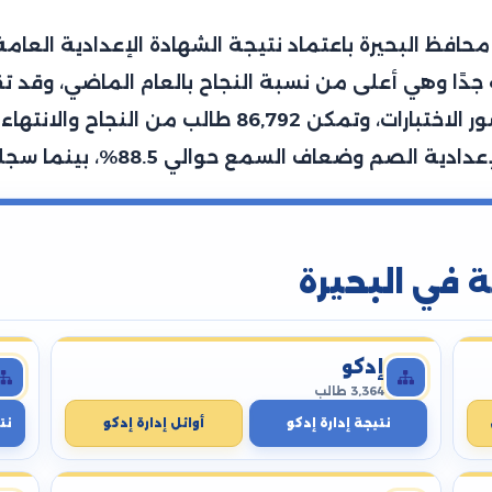
وطالبة، تمكن منهم 120,394 طالب من حضور الاختبارات
ة في البحيرة
إدكو
3,364 طالب
نتيجة إدارة إدكو
أوائل إدارة إدكو
نت