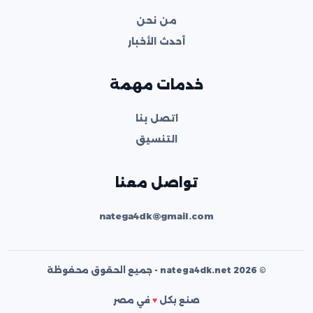
من نحن
أحدث الأخبار
خدمات مهمة
اتصل بنا
التنسيق
تواصل معنا
natega4dk@gmail.com
© 2026 natega4dk.net - جميع الحقوق محفوظة
صنع بكل
♥
في مصر