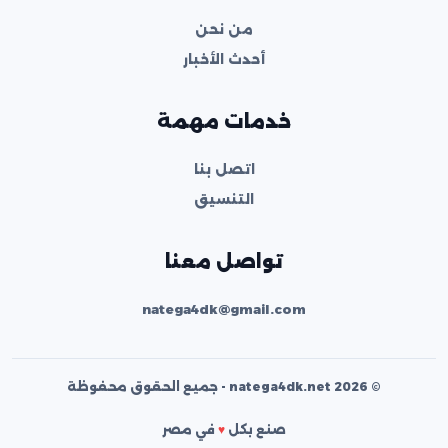
من نحن
أحدث الأخبار
خدمات مهمة
اتصل بنا
التنسيق
تواصل معنا
natega4dk@gmail.com
© 2026 natega4dk.net - جميع الحقوق محفوظة
صنع بكل
♥
في مصر