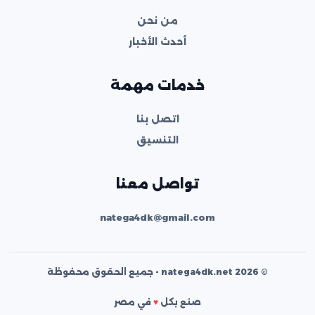
من نحن
أحدث الأخبار
خدمات مهمة
اتصل بنا
التنسيق
تواصل معنا
natega4dk@gmail.com
© 2026 natega4dk.net - جميع الحقوق محفوظة
صنع بكل
♥
في مصر