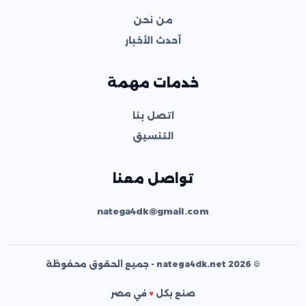
من نحن
أحدث الأخبار
خدمات مهمة
اتصل بنا
التنسيق
تواصل معنا
natega4dk@gmail.com
© 2026 natega4dk.net - جميع الحقوق محفوظة
صنع بكل
♥
في مصر