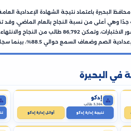
وطالبة، تمكن منهم 120,394 طالب من حضور الاختبارات
ة في البحيرة
إدكو
3,364 طالب
نتيجة إدارة إدكو
أوائل إدارة إدكو
نت