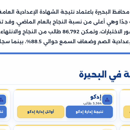
وطالبة، تمكن منهم 120,394 طالب من حضور الاختبارات
ة في البحيرة
إدكو
3,364 طالب
نتيجة إدارة إدكو
أوائل إدارة إدكو
نت