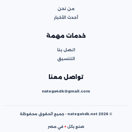
من نحن
أحدث الأخبار
خدمات مهمة
اتصل بنا
التنسيق
تواصل معنا
natega4dk@gmail.com
© 2026 natega4dk.net - جميع الحقوق محفوظة
صنع بكل
♥
في مصر