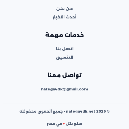
من نحن
أحدث الأخبار
خدمات مهمة
اتصل بنا
التنسيق
تواصل معنا
natega4dk@gmail.com
© 2026 natega4dk.net - جميع الحقوق محفوظة
صنع بكل
♥
في مصر