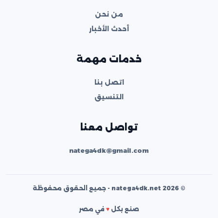
من نحن
أحدث الأخبار
خدمات مهمة
اتصل بنا
التنسيق
تواصل معنا
natega4dk@gmail.com
© 2026 natega4dk.net - جميع الحقوق محفوظة
صنع بكل
♥
في مصر