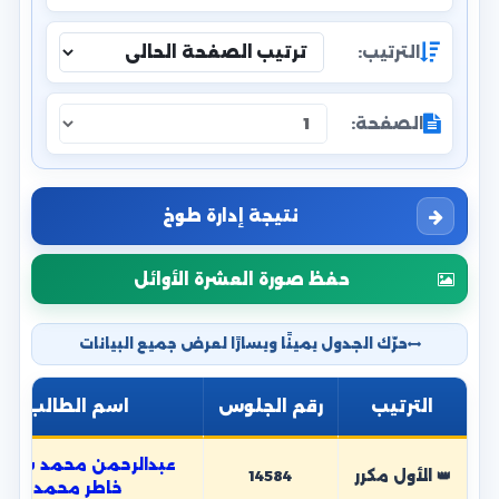
الترتيب:
الصفحة:
نتيجة إدارة طوخ
حفظ صورة العشرة الأوائل
حرّك الجدول يمينًا ويسارًا لعرض جميع البيانات
الترتيب
رقم الجلوس
اسم الطالب
عبدالرحمن محمد شعب
👑 الأول مكرر
14584
خاطر محمد