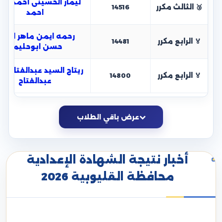
ليمار الحسينى احمد عب
🥉 الثالث مكرر
14516
احمد
رحمه ايمن ماهر السي
🏅 الرابع مكرر
14481
حسن ابوحليمة
ريتاج السيد عبدالفتاح ال
🏅 الرابع مكرر
14800
عبدالفتاح
عرض باقي الطلاب
أخبار نتيجة الشهادة الإعدادية
محافظة القليوبية 2026