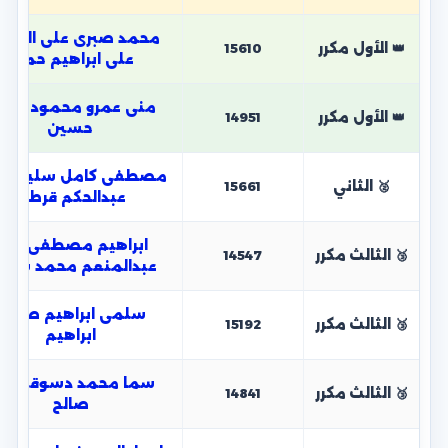
محمد صبرى على الطو
👑 الأول مكرر
15610
على ابراهيم حمده
منى عمرو محمود محم
👑 الأول مكرر
14951
حسين
مصطفى كامل سليم كا
🥈 الثاني
15661
عبدالحكم قرطام
ابراهيم مصطفى راتب
🥉 الثالث مكرر
14547
عبدالمنعم محمد شحات
سلمى ابراهيم صبحى
🥉 الثالث مكرر
15192
ابراهيم
سما محمد دسوقى عط
🥉 الثالث مكرر
14841
صالح