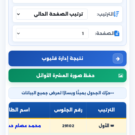
الترتيب:
الصفحة:
نتيجة إدارة قليوب
حفظ صورة العشرة الأوائل
حرّك الجدول يمينًا ويسارًا لعرض جميع البيانات
الترتيب
رقم الجلوس
اسم الطالب
👑 الأول
29102
محمد عصام حسن 