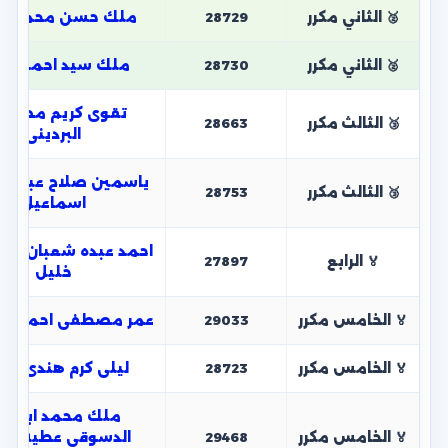
🥈 الثاني مكرر
28729
ملك حسن محمد ح
🥈 الثاني مكرر
28730
ملك سيد احمد الس
تقوى كريم مصط
🥉 الثالث مكرر
28663
البردينى
ياسمين صلاح عبدال
🥉 الثالث مكرر
28753
اسماعيل
احمد عبده شعبان عبد
🏅 الرابع
27897
خليل
🏅 الخامس مكرر
29033
عمر مصطفى احمد عبد
🏅 الخامس مكرر
28723
ليلى كرم هندى مح
ملك محمد ابراهي
🏅 الخامس مكرر
29468
الدسوقى عطية مح